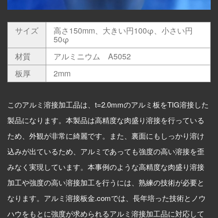
All
RECRUIT
Information
サイズ
高さ150mm、大きい円100φ、小さい円
50φ
CONTACT
材質
アルミニウム A5052
板厚
2mm
このアルミ溶接加工品は、t=2.0mmのアルミ板をTIG溶接した
製品になります。本製品は高精度な肉盛り溶接を行っている
ため、外観が非常に綺麗です。また、裏面にもしっかり溶け
込みが出ているため、アルミであっても強度の高い溶接を歪
みなく実現しています。本事例のような高精度な肉盛り溶接
加工や強度の高い溶接加工を行うには、熟練の技術が必要と
なります。アルミ溶接板金.comでは、長年培った技術とノウ
ハウをもとに強度が求められるアルミ溶接加工品に対応して