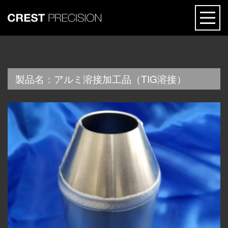
ABOUT
製品名：アルミ溶接加工品（TIG溶接）
Feature
REASON
Application Example
Company
TECHNOLOGY
Location
Die-less Forming
PRODUCTS
Processing Technology
Precision sheet metal
Facility / Material
NEWS
Aluminum welding