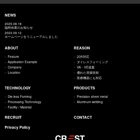
NEWS
2025.08.18
臨時休業のお知らせ
2023.09.12
ホームページをリニューアルしました
ABOUT
REASON
Feature
試作対応
Application Example
ダイレスフォーミング
Company
VA・VE提案
Location
優れた溶接技術
医療機器にも対応
TECHNOLOGY
PRODUCTS
Die-less Forming
Precision sheet metal
Processing Technology
Aluminum welding
Facility / Material
RECRUIT
CONTACT
Privacy Policy