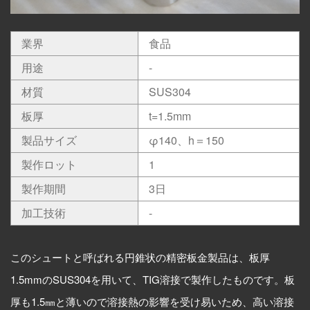
All
RECRUIT
Information
業界
食品
CONTACT
用途
-
材質
SUS304
板厚
t=1.5mm
製品サイズ
φ140、h＝150
製作ロット
1
製作期間
3日
加工技術
-
このシュートと呼ばれる円錐状の精密板金製品は、板厚
1.5mmのSUS304を用いて、TIG溶接で製作したものです。板
厚も1.5㎜と薄いので溶接熱の影響を受け易いため、高い溶接