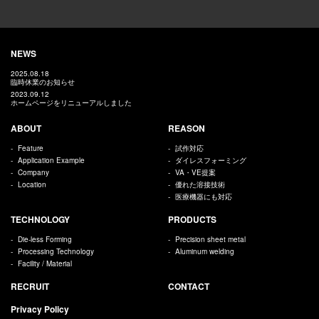
NEWS
2025.08.18
臨時休業のお知らせ
2023.09.12
ホームページをリニューアルしました
ABOUT
REASON
Feature
試作対応
Application Example
ダイレスフォーミング
Company
VA・VE提案
Location
優れた溶接技術
医療機器にも対応
TECHNOLOGY
PRODUCTS
Die-less Forming
Precision sheet metal
Processing Technology
Aluminum welding
Facility / Material
RECRUIT
CONTACT
Privacy Policy