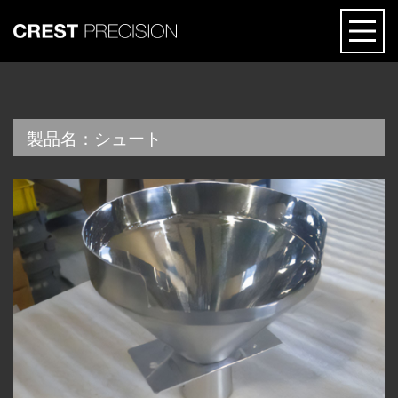
ABOUT
製品名：シュート
Feature
REASON
Application Example
Company
TECHNOLOGY
Location
Die-less Forming
PRODUCTS
Processing Technology
Precision sheet metal
Facility / Material
NEWS
Aluminum welding